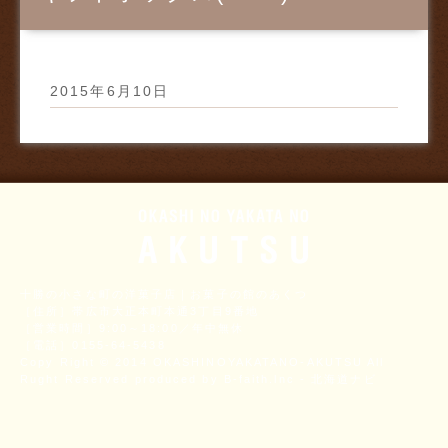
2015年6月10日
お菓子の館のあ
十勝の小さな町の洋菓子店｜お菓子の館のあくつ
［住所］帯広市大正本町本通3丁目9番地
［営業時間］9:00～18:00／年中無休
［電話］0155-64-5438
Copy Right © 2014 OKASHINOYAKATANO-AKUTSU All
Rught Reserved
produced by B-faith.lnc
-
北海道ナビ