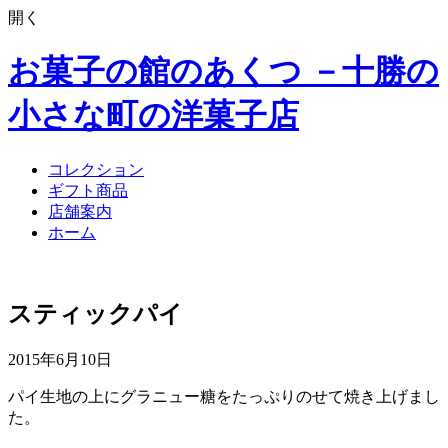
開く
お菓子の館のあくつ －十勝の
小さな町の洋菓子店
コレクション
ギフト商品
店舗案内
ホーム
スティックパイ
2015年6月10日
パイ生地の上にグラニュー糖をたっぷりのせて焼き上げまし
た。